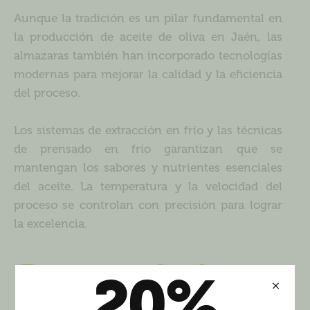
Aunque la tradición es un pilar fundamental en
la producción de aceite de oliva en Jaén, las
almazaras también han incorporado tecnologías
modernas para mejorar la calidad y la eficiencia
del proceso.
Los sistemas de extracción en frío y las técnicas
de prensado en frío garantizan que se
mantengan los sabores y nutrientes esenciales
del aceite. La temperatura y la velocidad del
proceso se controlan con precisión para lograr
la excelencia.
Reconocimiento
20%
Internacional