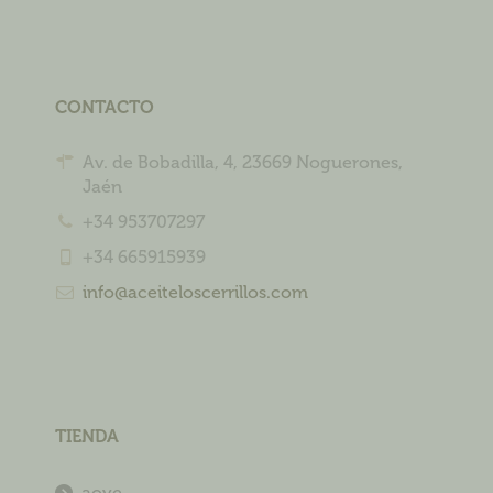
CONTACTO
Av. de Bobadilla, 4, 23669 Noguerones,
Jaén
+34 953707297
+34 665915939
info@aceiteloscerrillos.com
TIENDA
aove