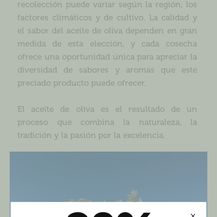
recolección puede variar según la región, los
factores climáticos y de cultivo. La calidad y
el sabor del aceite de oliva dependen en gran
medida de esta elección, y cada cosecha
ofrece una oportunidad única para apreciar la
diversidad de sabores y aromas que este
preciado producto puede ofrecer.
El aceite de oliva es el resultado de un
proceso que combina la naturaleza, la
tradición y la pasión por la excelencia.